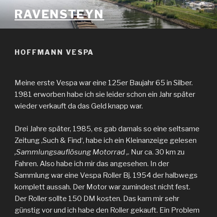
Zum
RAVENSTEYN
Inhalt
springen
HOFFMANN VESPA
Meine erste Vespa war eine 125er Baujahr 65 in Silber.
1981 erworben habe ich sie leider schon ein Jahr später
wieder verkauft da das Geld knapp war.
Drei Jahre später, 1985, es gab damals so eine seltsame
Zeitung ‚Such & Find‘, habe ich ein Kleinanzeige gelesen
‚Sammlungsauflösung Motorrad ‚
. Nur ca. 30 km zu
Fahren. Also habe ich mir das angesehen. In der
Sammlung war eine Vespa Roller Bj. 1954 der halbwegs
komplett aussah. Der Motor war zumindest nicht fest.
Der Roller sollte 150 DM kosten. Das kam mir sehr
günstig vor und ich habe den Roller gekauft. Ein Problem