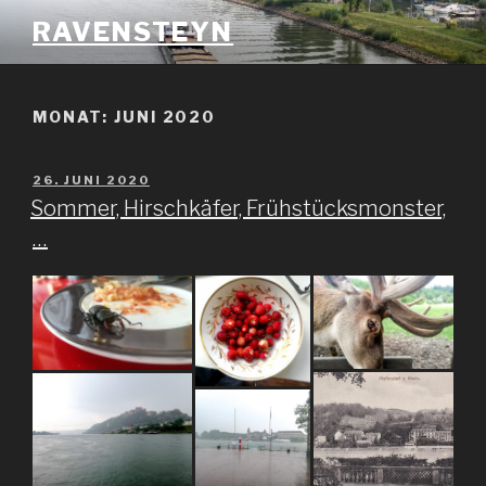
Zum
RAVENSTEYN
Inhalt
springen
MONAT: JUNI 2020
VERÖFFENTLICHT
26. JUNI 2020
AM
Sommer, Hirschkäfer, Frühstücksmonster,
…