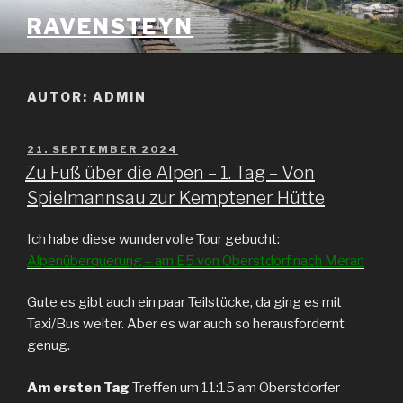
Zum
RAVENSTEYN
Inhalt
springen
AUTOR:
ADMIN
VERÖFFENTLICHT
21. SEPTEMBER 2024
AM
Zu Fuß über die Alpen – 1. Tag – Von
Spielmannsau zur Kemptener Hütte
Ich habe diese wundervolle Tour gebucht:
Alpenüberquerung – am E5 von Oberstdorf nach Meran
Gute es gibt auch ein paar Teilstücke, da ging es mit
Taxi/Bus weiter. Aber es war auch so herausfordernt
genug.
Am ersten Tag
Treffen um 11:15 am Oberstdorfer