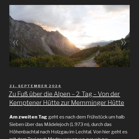
«
»
VERÖFFENTLICHT
21. SEPTEMBER 2024
AM
Zu Fuß über die Alpen – 2. Tag – Von der
Kemptener Hütte zur Memminger Hütte
Am zweiten Tag
geht es nach dem Frühstück um halb
Sieben über das Mädelejoch (1.973 m), durch das
Höhenbachtal nach Holzgau im Lechtal. Von hier geht es