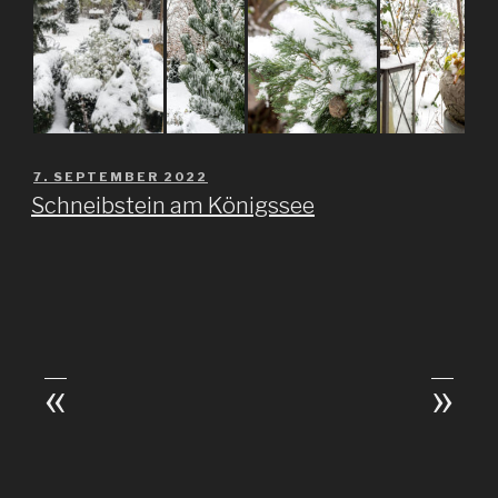
VERÖFFENTLICHT
7. SEPTEMBER 2022
AM
Schneibstein am Königssee
«
»