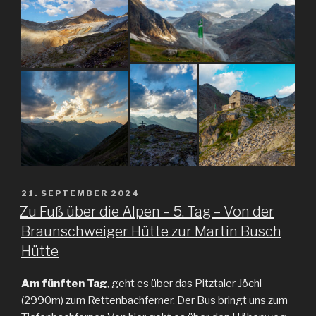
VERÖFFENTLICHT
21. SEPTEMBER 2024
AM
Zu Fuß über die Alpen – 5. Tag – Von der
Braunschweiger Hütte zur Martin Busch
Hütte
Am fünften Tag
, geht es über das Pitztaler Jöchl
(2990m) zum Rettenbachferner. Der Bus bringt uns zum