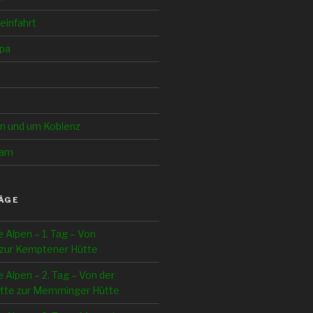
einfahrt
pa
in und um Koblenz
Cam
ÄGE
e Alpen – 1. Tag – Von
zur Kemptener Hütte
e Alpen – 2. Tag – Von der
tte zur Memminger Hütte