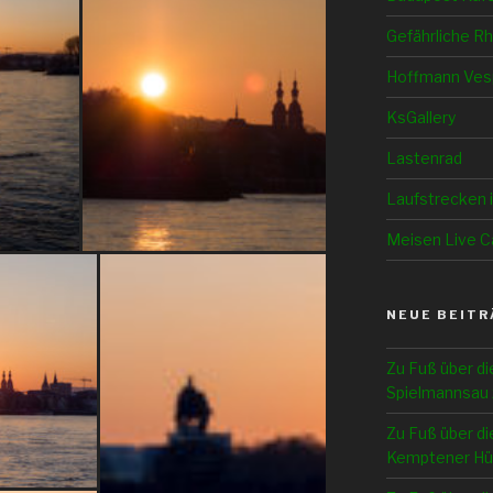
Gefährliche Rh
Hoffmann Ves
KsGallery
Lastenrad
Laufstrecken 
Meisen Live 
NEUE BEITR
Zu Fuß über di
Spielmannsau 
Zu Fuß über di
Kemptener Hü