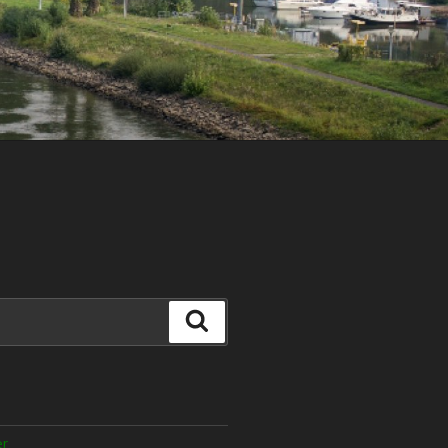
Suche
er