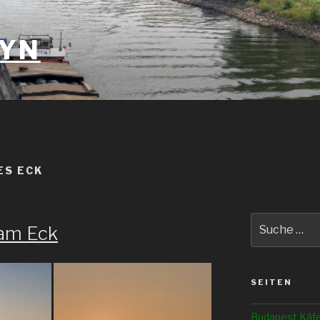
YN
ES ECK
Suche
am Eck
nach:
SEITEN
Budapest Käf