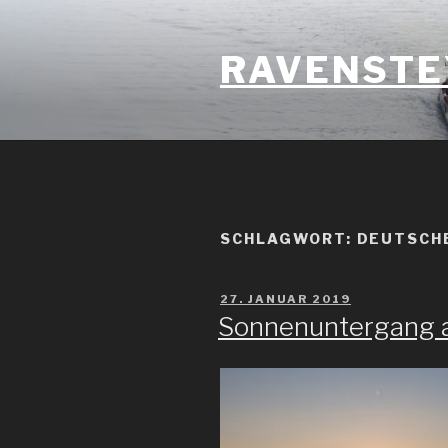
Zum
Inhalt
RAVENSTE
springen
SCHLAGWORT: DEUTSCH
VERÖFFENTLICHT
27. JANUAR 2019
AM
Sonnenuntergang 