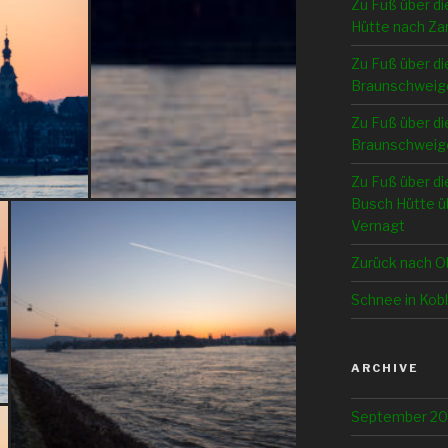
Zu Fuß über di
Hütte nach Z
Zu Fuß über di
Braunschweig
Zu Fuß über di
Braunschweige
Zu Fuß über di
Busch Hütte üb
Vernagt
Zurück nach O
Schnee in Kob
ARCHIVE
September 2