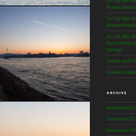
Zu Fuß über di
Braunschweig
Zu Fuß über di
Braunschweige
Zu Fuß über di
Busch Hütte üb
Vernagt
Zurück nach O
Schnee in Kob
ARCHIVE
September 2
Dezember 20
September 20