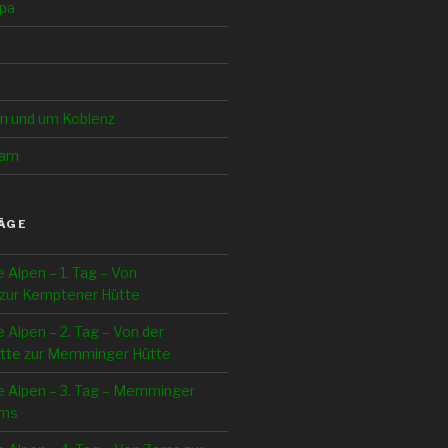
pa
in und um Koblenz
Cam
ÄGE
e Alpen – 1. Tag – Von
zur Kemptener Hütte
e Alpen – 2. Tag – Von der
tte zur Memminger Hütte
e Alpen – 3. Tag – Memminger
ams