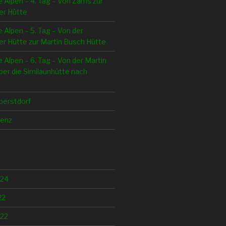
e Alpen – 4. Tag – Von Zams zur
er Hütte
e Alpen – 5. Tag – Von der
r Hütte zur Martin Busch Hütte
e Alpen – 6. Tag – Von der Martin
er die Similaunhütte nach
berstdorf
lenz
024
22
22