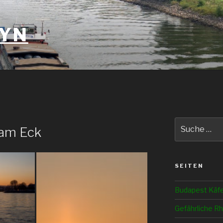
YN
Suche
am Eck
nach:
SEITEN
Budapest Käf
Gefährliche Rh