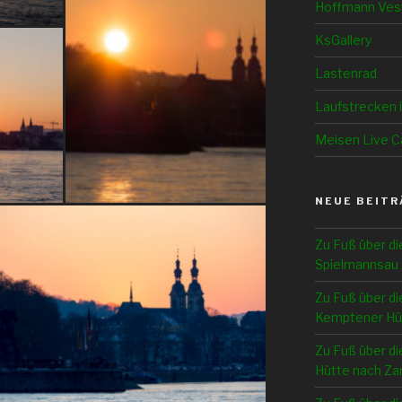
Hoffmann Ves
KsGallery
Lastenrad
Laufstrecken 
Meisen Live 
NEUE BEITR
Zu Fuß über di
Spielmannsau 
Zu Fuß über di
Kemptener Hü
Zu Fuß über di
Hütte nach Z