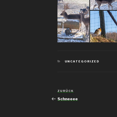
KATEGORIEN
UNCATEGORIZED
Beitrags-
ZURÜCK
Vorheriger
Navigation
Beitrag
Schneeee