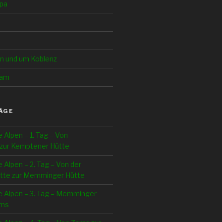
pa
in und um Koblenz
Cam
ÄGE
e Alpen – 1. Tag – Von
zur Kemptener Hütte
e Alpen – 2. Tag – Von der
tte zur Memminger Hütte
e Alpen – 3. Tag – Memminger
ams