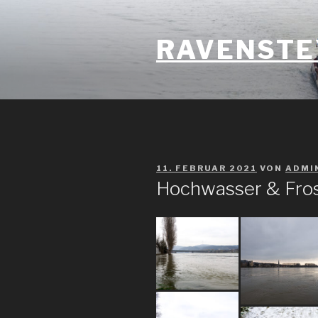
Zum
Inhalt
RAVENSTE
springen
VERÖFFENTLICHT
11. FEBRUAR 2021
VON
ADMI
AM
Hochwasser & Fro