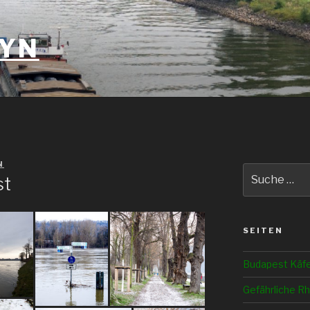
YN
N
Suche
st
nach:
SEITEN
Budapest Käf
Gefährliche Rh