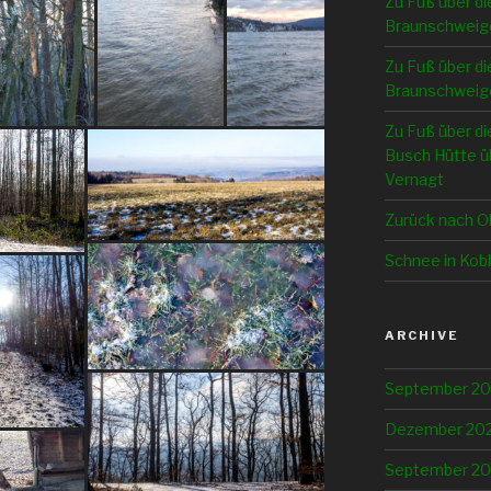
Zu Fuß über di
Braunschweig
Zu Fuß über di
Braunschweige
Zu Fuß über di
Busch Hütte üb
Vernagt
Zurück nach O
Schnee in Kob
ARCHIVE
September 2
Dezember 20
September 20