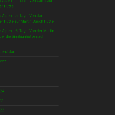
e Alpen – 4. Tag – Von Zams zur
er Hütte
e Alpen – 5. Tag – Von der
r Hütte zur Martin Busch Hütte
e Alpen – 6. Tag – Von der Martin
er die Similaunhütte nach
berstdorf
lenz
024
22
22