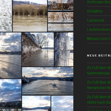
Hoffmann Ves
KsGallery
Lastenrad
Laufstrecken 
Meisen Live 
NEUE BEITR
Zu Fuß über di
Spielmannsau 
Zu Fuß über di
Kemptener Hü
Zu Fuß über di
Hütte nach Z