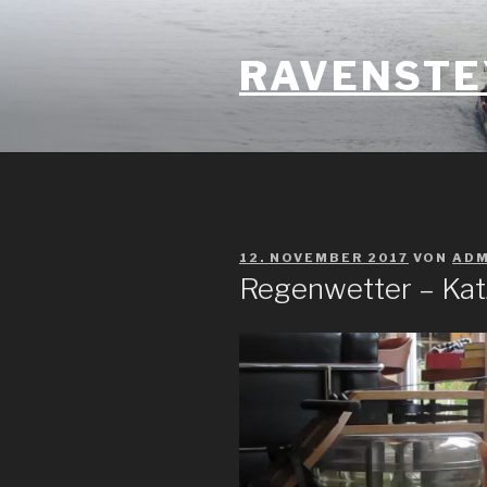
Zum
Inhalt
RAVENSTE
springen
VERÖFFENTLICHT
12. NOVEMBER 2017
VON
ADM
AM
Regenwetter – Kat
Video-
Player