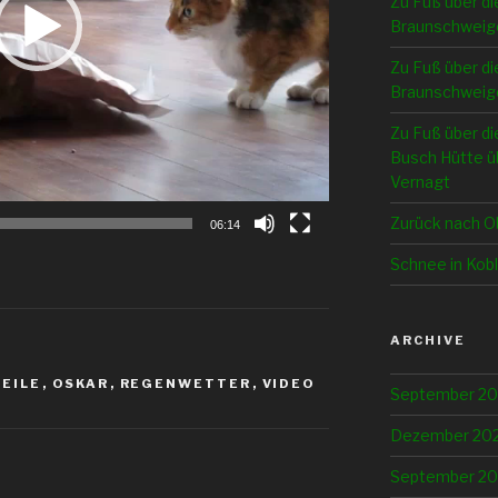
Zu Fuß über di
Braunschweig
Zu Fuß über di
Braunschweige
Zu Fuß über di
Busch Hütte üb
Vernagt
Zurück nach O
06:14
Schnee in Kob
ARCHIVE
EILE
,
OSKAR
,
REGENWETTER
,
VIDEO
September 2
Dezember 20
September 20