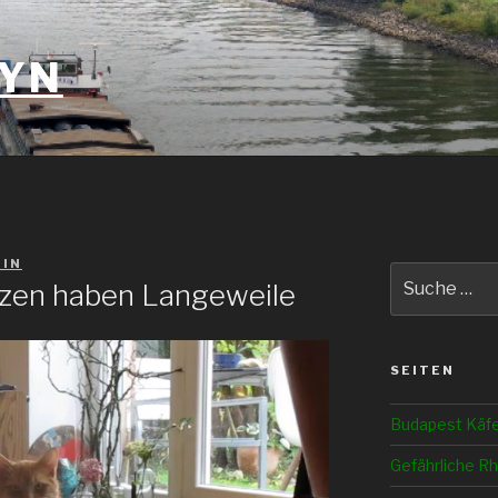
YN
IN
Suche
zen haben Langeweile
nach:
SEITEN
Budapest Käf
Gefährliche Rh