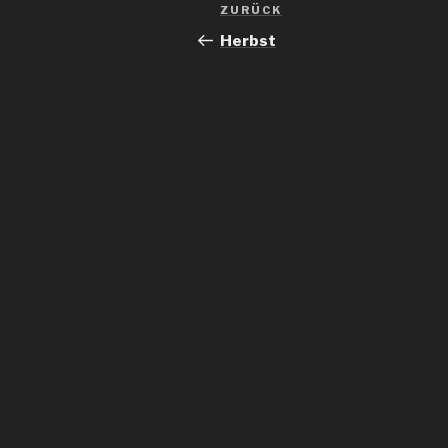
Beitrags-
ZURÜCK
Vorheriger
Navigation
Beitrag
Herbst