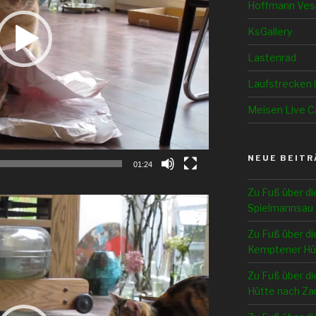
Hoffmann Ves
KsGallery
Lastenrad
Laufstrecken 
Meisen Live 
NEUE BEITR
01:24
Zu Fuß über di
Spielmannsau 
Zu Fuß über di
Kemptener Hü
Zu Fuß über di
Hütte nach Z