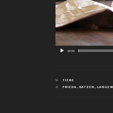
00:00
KATEGORIEN
TIERE
SCHLAGWÖRTER
FRIEDA
,
KATZEN
,
LANGEW