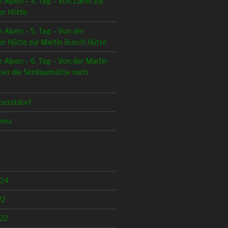
e Alpen – 4. Tag – Von Zams zur
er Hütte
e Alpen – 5. Tag – Von der
r Hütte zur Martin Busch Hütte
e Alpen – 6. Tag – Von der Martin
er die Similaunhütte nach
berstdorf
lenz
024
22
22