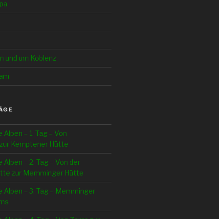
pa
in und um Koblenz
Cam
ÄGE
e Alpen – 1. Tag – Von
zur Kemptener Hütte
e Alpen – 2. Tag – Von der
tte zur Memminger Hütte
e Alpen – 3. Tag – Memminger
ams