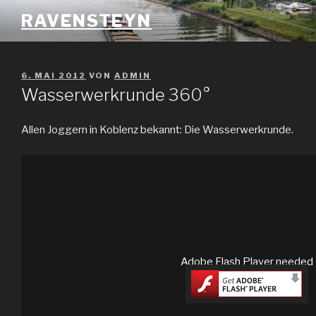
Zum
RAVENSTEYN
Inhalt
springen
VERÖFFENTLICHT
6. MAI 2012
VON
ADMIN
AM
Wasserwerkrunde 360°
Allen Joggern in Koblenz bekannt: Die Wasserwerkrunde.
Adobe Flash Player needed