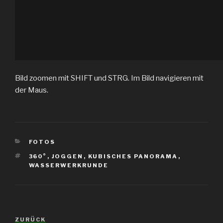
Bild zoomen mit SHIFT und STRG. Im Bild navigieren mit
der Maus.
KATEGORIEN
FOTOS
SCHLAGWÖRTER
360°
,
JOGGEN
,
KUBISCHES PANORAMA
,
WASSERWERKRUNDE
Beitrags-
ZURÜCK
Vorheriger